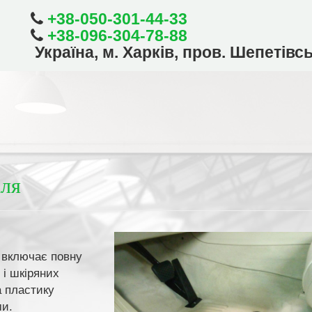
+38-050-301-44-33
+38-096-304-78-88
Українa, м. Харків, пров. Шепетівс
іля
 включає повну
 і шкіряних
а пластику
ми.