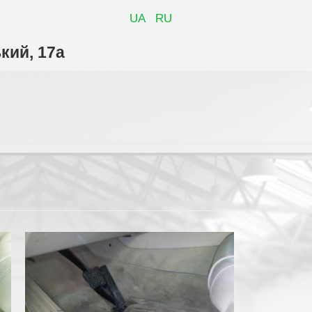
UA
RU
ький, 17а