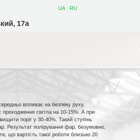
UA
RU
ький, 17а
середньо впливає на безпеку руху.
 проходження світла на 10-15%. А при
вищити поріг у 30-40%. Такий ступінь
р. Результат полірування фар, безумовно,
е, що вартість такої роботи близько 20