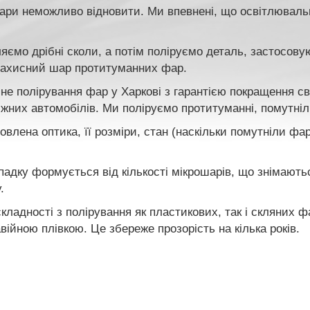
фари неможливо відновити. Ми впевнені, що освітлювал
яємо дрібні сколи, а потім поліруємо деталь, застосов
 захисний шар протитуманних фар.
не полірування фар у Харкові з гарантією покращення св
жних автомобілів. Ми поліруємо протитуманні, помутнілі
овлена ​​оптика, її розміри, стан (наскільки помутніли ф
адку формується від кількості мікрошарів, що знімаються
.
кладності з полірування як пластикових, так і скляних 
ійною плівкою. Це збереже прозорість на кілька років.