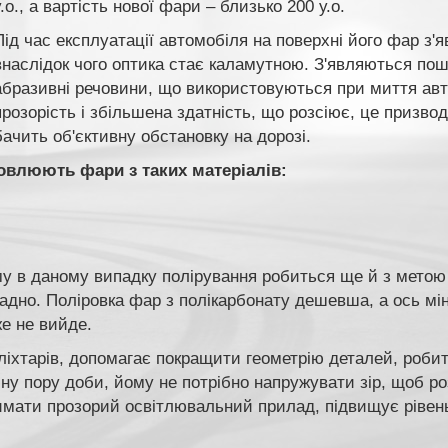
у.о., а вартість нової фари – близько 200 у.о.
Під час експлуатації автомобіля на поверхні його фар з'
внаслідок чого оптика стає каламутною. З'являються пошк
абразивні речовини, що використовуються при миття ав
прозорість і збільшена здатність, що розсіює, це призво
бачить об'єктивну обстановку на дорозі.
овлюють фари з таких матеріалів:
му в даному випадку полірування робиться ще й з метою
ладно. Поліровка фар з полікарбонату дешевша, а ось мін
е не вийде.
ліхтарів, допомагає покращити геометрію деталей, робит
мну пору доби, йому не потрібно напружувати зір, щоб р
римати прозорий освітлювальний прилад, підвищує рівен