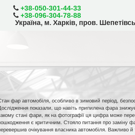
+38-050-301-44-33
+38-096-304-78-88
Українa, м. Харків, пров. Шепетівс
Стан фар автомобіля, особливо в зимовий період, безпо
Дослідження показали, що навіть припилена фара знижує
такому стані фари, як на фотографії ця цифра може пере
пошкодження є критичним. Стояло питання про заміну фа
перевершив очікування власника автомобіля. Важливо й т