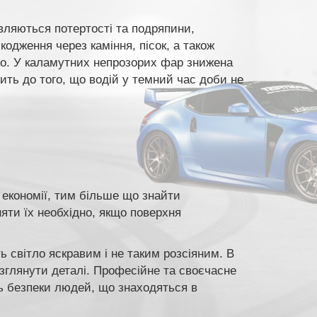
являються потертості та подряпини,
одження через каміння, пісок, а також
то. У каламутних непрозорих фар знижена
дить до того, що водій у темний час доби не
 економії, тим більше що знайти
яти їх необхідно, якщо поверхня
ь світло яскравим і не таким розсіяним. В
озглянути деталі. Професійне та своєчасне
ь безпеки людей, що знаходяться в